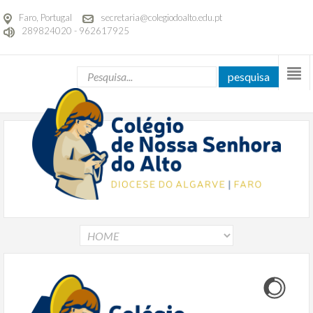
Faro, Portugal
secretaria@colegiodoalto.edu.pt
289824020 - 962617925
pesquisa