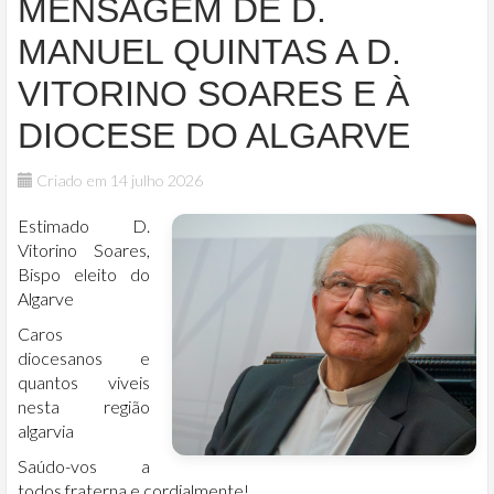
MENSAGEM DE D.
MANUEL QUINTAS A D.
VITORINO SOARES E À
DIOCESE DO ALGARVE
Criado em 14 julho 2026
Estimado D.
Vitorino Soares,
Bispo eleito do
Algarve
Caros
diocesanos e
quantos viveis
nesta região
algarvia
Saúdo-vos a
todos fraterna e cordialmente!