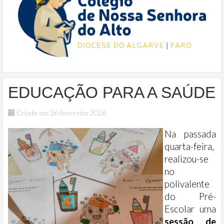
EDUCAÇÃO PARA A SAÚDE
Criado em 26 fevereiro 2026
Na passada
quarta-feira,
realizou-se
no
polivalente
do Pré-
Escolar uma
sessão de