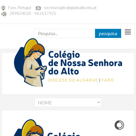
Faro, Portugal
secretaria@colegiodoalto.edu.pt
289824020 - 962617925
pesquisa