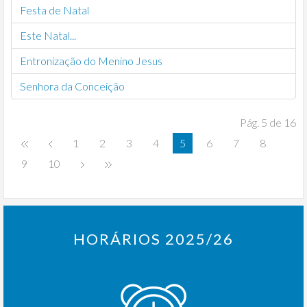
Festa de Natal
Este Natal...
Entronização do Menino Jesus
Senhora da Conceição
Pág. 5 de 16
1
2
3
4
5
6
7
8
9
10
HORÁRIOS 2025/26