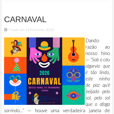
CARNAVAL
Criado em 14 fevereiro 2026
Dando
razão ao
nosso hino
—
“Sob o céu
algarvio que
é tão lindo,
este ninho
de paz qu’é
beijado pelo
sol, pelo sol
que o afaga
sorrindo…”
— houve uma verdadeira janela de