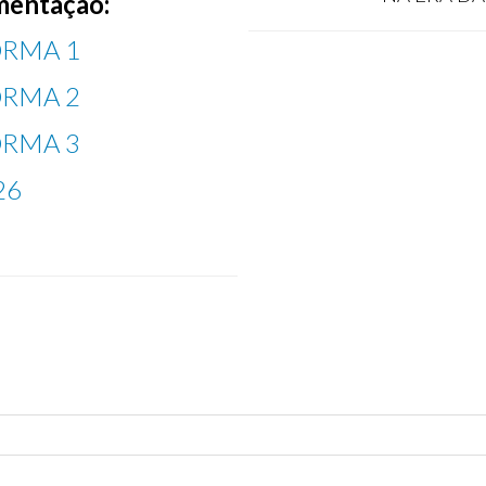
entação:
RMA 1
RMA 2
RMA 3
26