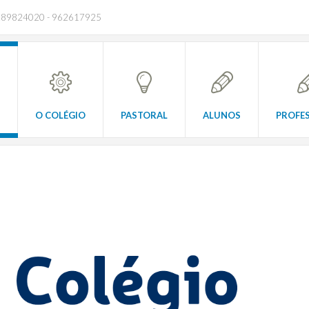
289824020 - 962617925
O COLÉGIO
PASTORAL
ALUNOS
PROFE