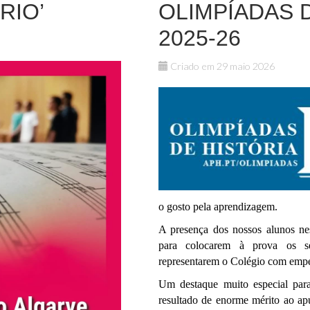
RIO’
OLIMPÍADAS D
2025-26
Criado em 29 maio 2026
o gosto pela aprendizagem.
A presença dos nossos alunos ne
para colocarem à prova os se
representarem o Colégio com empe
Um destaque muito especial par
resultado de enorme mérito ao apu