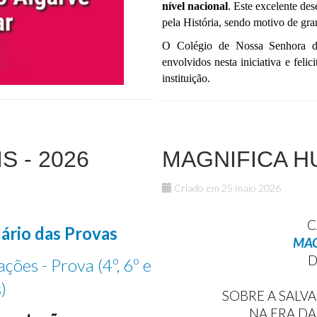
nível nacional
. Este excelente des
pela História, sendo motivo de gr
O Colégio de Nossa Senhora do
envolvidos nesta iniciativa e fel
instituição.
S - 2026
MAGNIFICA H
Criado em 25 maio 2026
C
ário das Provas
MAG
D
ções - Prova (4º, 6º e
)
SOBRE A SALV
NA ERA DA