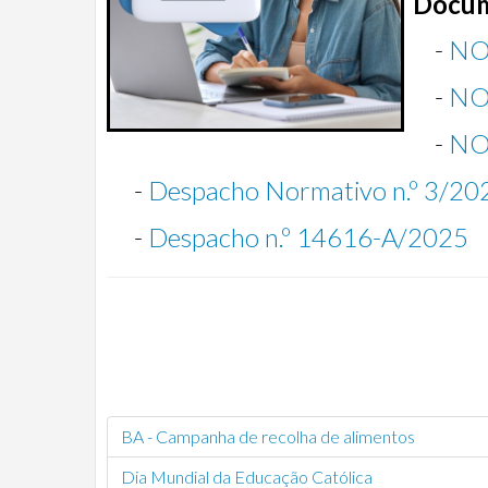
Docum
-
NO
-
NO
-
NO
-
Despacho Normativo n.º 3/20
-
Despacho n.º 14616-A/2025
BA - Campanha de recolha de alimentos
Dia Mundial da Educação Católica