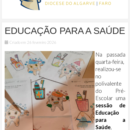
EDUCAÇÃO PARA A SAÚDE
Criado em 26 fevereiro 2026
Na passada
quarta-feira,
realizou-se
no
polivalente
do Pré-
Escolar uma
sessão de
Educação
para a
Saúde
,